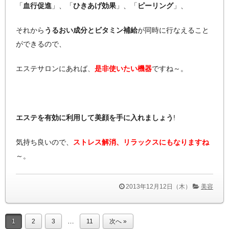
「
血行促進
」、「
ひきあげ効果
」、「
ピーリング
」、
それから
うるおい成分とビタミン補給
が同時に行なえること
ができるので、
エステサロンにあれば、
是非使いたい機器
ですね～。
エステを有効に利用して美顔を手に入れましょう
!
気持ち良いので、
ストレス解消、リラックスにもなりますね
～。
2013年12月12日（木）
美容
…
1
2
3
11
次へ »