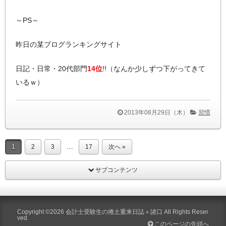
～PS～
昨日の某ブログランキングサイト
日記・日常・20代部門
14位
!!（なんか少しずつ下がってきて
いるｗ）
2013年08月29日（木）
習慣
…
1
2
3
17
次へ »
サブコンテンツ
Copyright ©2026
会計士受験生の捲土重来日誌＋諸口
All Rights Reser
ved.
このページの先頭へ