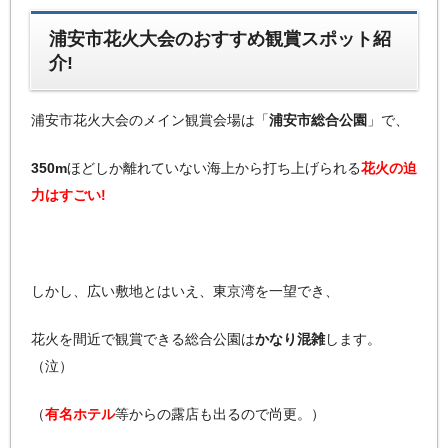
浦安市花火大会のおすすめ観賞スポット紹
介!
浦安市花火大会のメイン観賞会場は「
浦安市総合公園
」で、
350m
ほどしか離れていない海上から打ち上げられる
花火の迫
力はすごい!
しかし、広い敷地とはいえ、東京湾を一望でき、
花火を間近で観賞できる総合公園は
かなり混雑
します。
（泣）
（
有名ホテル
等からの露店も出るので尚更。）