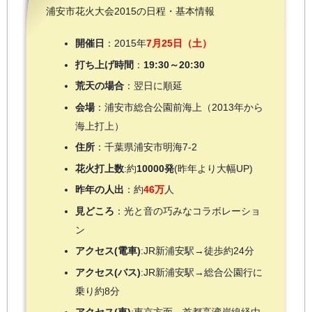
浦安市花火大会2015の日程・基本情報
開催日
：2015年
7月25日（土）
打ち上げ時間
：
19:30～20:30
荒天の場合
：翌日に順延
会場
：浦安市総合公園前海上（2013年から
海上打上）
住所
：千葉県浦安市明海7-2
花火打上数
:約
10000発
(昨年より大幅UP)
昨年の人出
：約
46万
人
見どころ
：光と音の巧みなコラボレーショ
ン
アクセス(電車)
:JR新浦安駅→徒歩約24分
アクセス(バス)
:JR新浦安駅→総合公園行に
乗り約8分