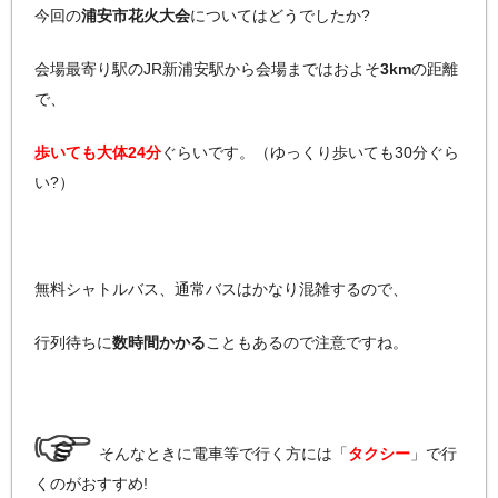
今回の
浦安市花火大会
についてはどうでしたか?
会場最寄り駅のJR新浦安駅から会場まではおよそ
3km
の距離
で、
歩いても大体24分
ぐらいです。（ゆっくり歩いても30分ぐら
い?）
無料シャトルバス、通常バスはかなり混雑するので、
行列待ちに
数時間かかる
こともあるので注意ですね。
そんなときに電車等で行く方には「
タクシー
」で行
くのがおすすめ!