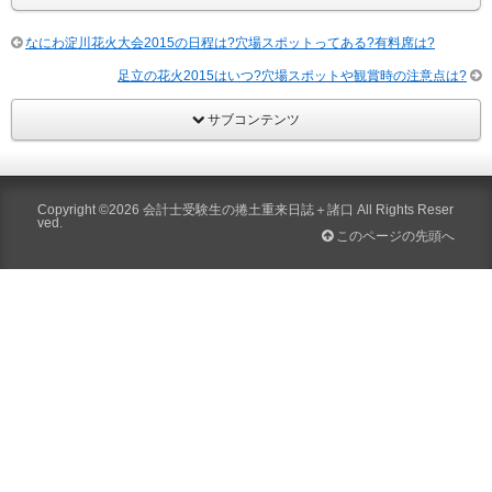
なにわ淀川花火大会2015の日程は?穴場スポットってある?有料席は?
足立の花火2015はいつ?穴場スポットや観賞時の注意点は?
サブコンテンツ
Copyright ©2026
会計士受験生の捲土重来日誌＋諸口
All Rights Reser
ved.
このページの先頭へ