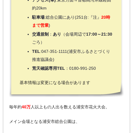
アクセス(車)
:東京方面→首都高湾岸線経由
約20km
駐車場
:総合公園にあり(251台:『注』
20時
まで営業
)
交通規制
：
あり
（会場周辺で
17:00～21:30
ごろ）
TEL
:047-351-1111(浦安市ふるさとづくり
推進協議会)
荒天確認専用TEL
：0180-991-250
基本情報は変更になる場合があります
毎年約
40万
人以上もの人出を数える浦安市花火大会。
メイン会場となる浦安市総合公園は、